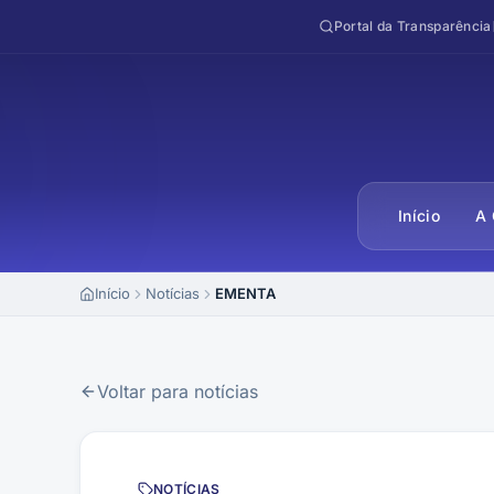
Pular para o conteúdo
Portal da Transparência
Início
A 
Início
Notícias
EMENTA
Voltar para notícias
NOTÍCIAS