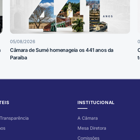
05/08/2026
m
Câmara de Sumé homenageia os 441 anos da
C
Paraíba
t
TEIS
INSTITUCIONAL
 Transparência
A Câmara
mos
Mesa Diretora
Comissões