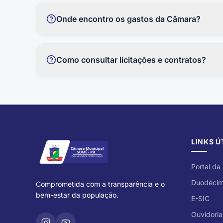
dos prazos legais.
Onde encontro os gastos da Câmara?
As despesas, receitas, folha de pagamento, diárias
site.
Como consultar licitações e contratos?
As licitações ficam disponíveis na seção Licita
da Transparência.
LINKS Ú
Portal da
Duodéci
Comprometida com a transparência e o
bem-estar da população.
E-SIC
Ouvidoria