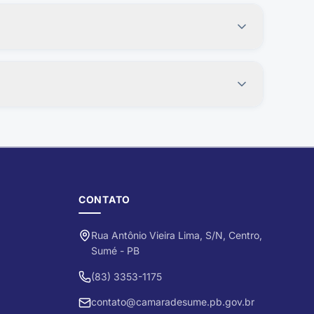
tal da Transparência, acessível pelo menu principal do
r consultados na seção Contratos e também pelo Portal
CONTATO
Rua Antônio Vieira Lima, S/N, Centro,
Sumé - PB
(83) 3353-1175
contato@camaradesume.pb.gov.br