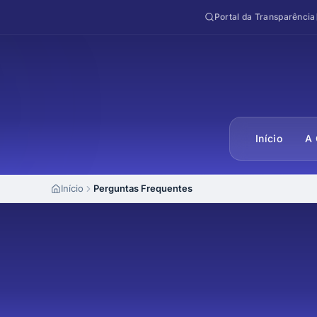
Pular para o conteúdo
Portal da Transparência
Início
A 
Início
Perguntas Frequentes