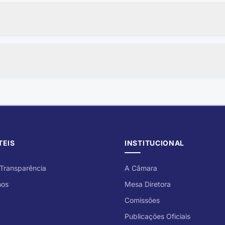
, contratos, licitações e relatórios fiscais ficam disponíveis no Por
ções, com editais e documentos relacionados. Os contratos podem se
TEIS
INSTITUCIONAL
 Transparência
A Câmara
mos
Mesa Diretora
Comissões
Publicações Oficiais