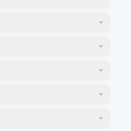
egistros são publicados no portal para
Nela é possível consultar o texto da matéria, data,
as, atas e publicações no portal. Para manifestações
s parlamentares, cargos e informações da legislatura
 das comissões e votam matérias de interesse do
isa justificar o pedido e receberá resposta dentro