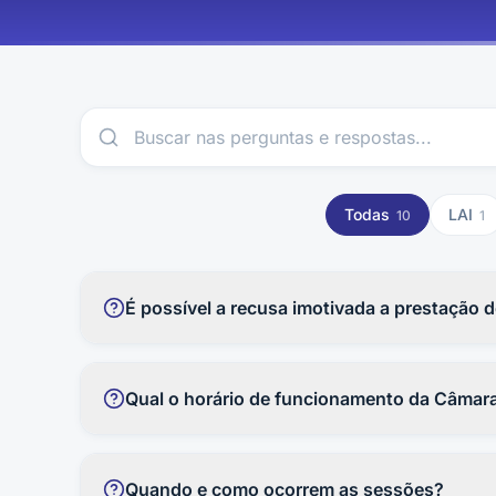
Todas
LAI
10
1
É possível a recusa imotivada a prestação 
Não. Toda a recusa deve ser motivada por razões 
proferiu a decisão.
Qual o horário de funcionamento da Câmar
Câmara Municipal de Sumé atende ao público em 
telefone (83) 3353-1175 ou pelo e-mail contato@
Quando e como ocorrem as sessões?