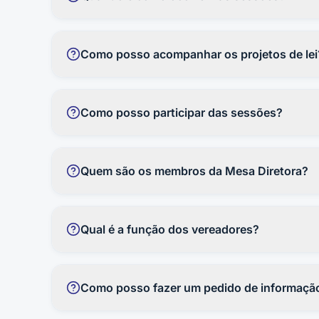
As sessões plenárias são públicas e acontecem c
acompanhamento da população.
Como posso acompanhar os projetos de lei
Os projetos, requerimentos, indicações e demais
autoria e documentos relacionados.
Como posso participar das sessões?
As sessões são abertas ao público. O cidadão p
formais, utilize a Ouvidoria ou o e-SIC.
Quem são os membros da Mesa Diretora?
A composição da Mesa Diretora pode ser consulta
vigente.
Qual é a função dos vereadores?
Os vereadores elaboram leis municipais, fiscali
município.
Como posso fazer um pedido de informaçã
Pedidos de informação podem ser feitos pelo e-SI