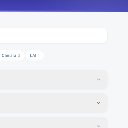
a Câmara
LAI
3
1
irigido a autoridade hierarquicamente superior a que
14h. Também é possível entrar em contato pelo