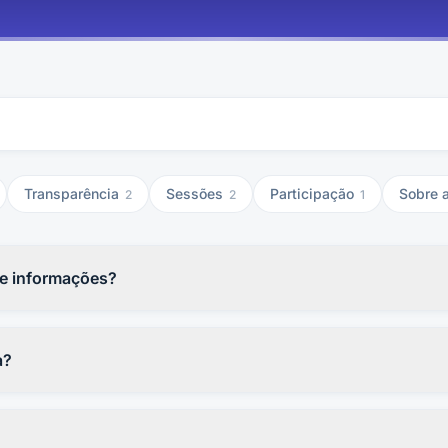
Transparência
Sessões
Participação
Sobre 
2
2
1
de informações?
de fato e de direito, cabendo recurso no prazo de 10 ( dez ) dias d
a?
Rua Antônio Vieira Lima, S/N, Centro, Sumé - PB, Seg a Sex, 8h às 
camaradesume.pb.gov.br pelos canais oficiais publicados no portal.