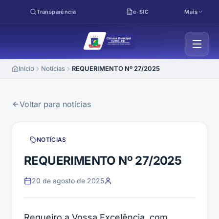
Pular para o conteúdo
Transparência
e-SIC
Mais
Início
Notícias
REQUERIMENTO Nº 27/2025
Voltar para notícias
NOTÍCIAS
REQUERIMENTO Nº 27/2025
20 de agosto de 2025
Requeiro a Vossa Excelência, com