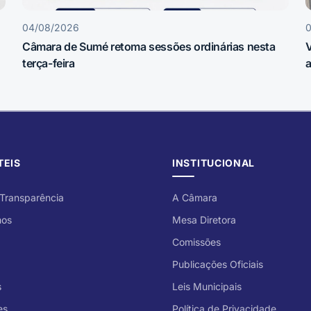
04/08/2026
0
Câmara de Sumé retoma sessões ordinárias nesta
terça-feira
a
E
TEIS
INSTITUCIONAL
 Transparência
A Câmara
mos
Mesa Diretora
Comissões
Publicações Oficiais
s
Leis Municipais
es
Política de Privacidade