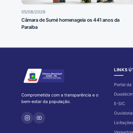
05/08/2026
Câmara de Sumé homenageia os 441 anos da
Paraíba
LINKS Ú
Portal da
Duodéci
Comprometida com a transparência e o
bem-estar da população.
E-SIC
Ouvidoria
Licitaçõe
Vereador