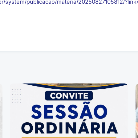
nf.br/system/publicacao/materia/20250827105812/?li