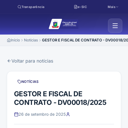
Pular para o conteúdo
Transparência
e-SIC
Mais
Início
Notícias
GESTOR E FISCAL DE CONTRATO - DV00018/2
Voltar para notícias
NOTÍCIAS
GESTOR E FISCAL DE
CONTRATO - DV00018/2025
26 de setembro de 2025