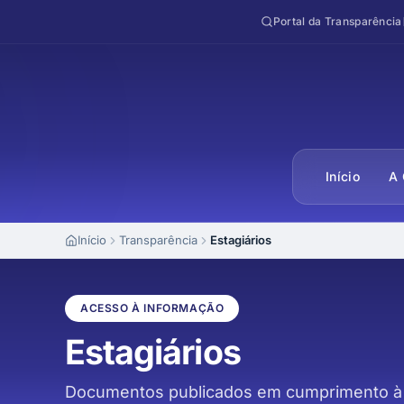
Pular para o conteúdo
Portal da Transparência
Início
A 
Início
Transparência
Estagiários
ACESSO À INFORMAÇÃO
Estagiários
Documentos publicados em cumprimento à 